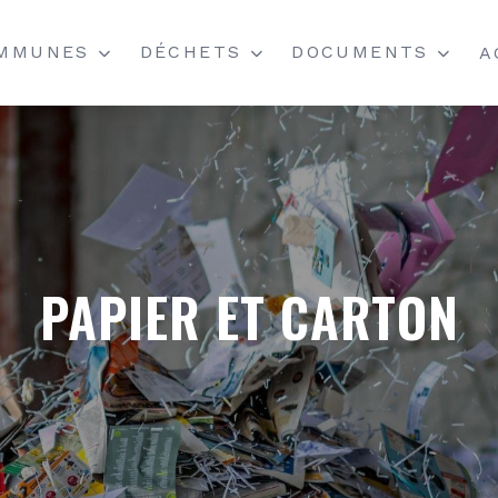
MMUNES
DÉCHETS
DOCUMENTS
A
LEURS
CCÈS RAPIDE
CATÉGORIE DES DÉCHETS
LISTE DES PRIX
ONSEILS ET PRESTATIONS
STATISTIQUES
COMMANDE DE T
URS
ES COMMUNES DU PÉRIMÈTRE
RAPPORTS ANNU
PAPIER ET CARTON
MINISTRATION
DOCUMENTS PAR
LÉGAUX