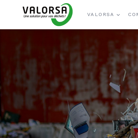
VALORSA
CO
MISSION / VA
A
ACTIVITÉS
C
COLLABORATE
L
CONSEIL D'AD
ACTIONNARIAT
PARTENAIRE
HISTORIQUE